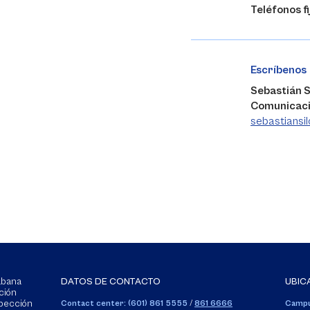
Teléfonos fi
Escríbenos
Sebastián S
Comunicaci
sebastiansi
Sabana
DATOS DE CONTACTO
UBIC
ción
spección
Contact center: (601) 861 5555
/
861 6666
Campu