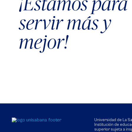
¡Estamos para
servir más y
mejor!
Universidad de La 
Institución de educa
superior sujeta a in