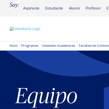
Pasar
Soy:
al
Aspirante
Estudiante
Alumni
Profesor
E
contenido
principal
Inicio
Programas
Unidades Académicas
Facultad de Comuni
Equipo