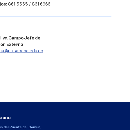
jos:
861 5555 / 861 6666
ilva Campo Jefe de
ón Externa
lca@unisabana.edu.co
ACIÓN
s del Puente del Común,