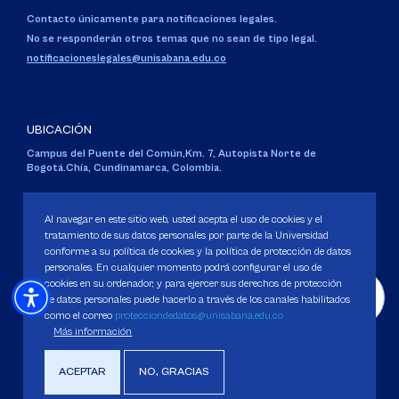
Contacto únicamente para notificaciones legales.
No se responderán otros temas que no sean de tipo legal.
notificacioneslegales@unisabana.edu.co
UBICACIÓN
Campus del Puente del Común,
Km. 7, Autopista Norte de
Bogotá.
Chía, Cundinamarca, Colombia.
Código SNIES 1711
Personería Jurídica:
Resolución 130 del 14 de enero de 1980
.
Al navegar en este sitio web, usted acepta el uso de cookies y el
Ministerio de Educación Nacional.
tratamiento de sus datos personales por parte de la Universidad
conforme a su política de cookies y la política de protección de datos
personales. En cualquier momento podrá configurar el uso de
cookies en su ordenador, y para ejercer sus derechos de protección
de datos personales puede hacerlo a través de los canales habilitados
como el correo
protecciondedatos@unisabana.edu.co
Política de Protección de datos
Más información
Política de Cookies
Derechos Pecuniarios
ACEPTAR
NO, GRACIAS