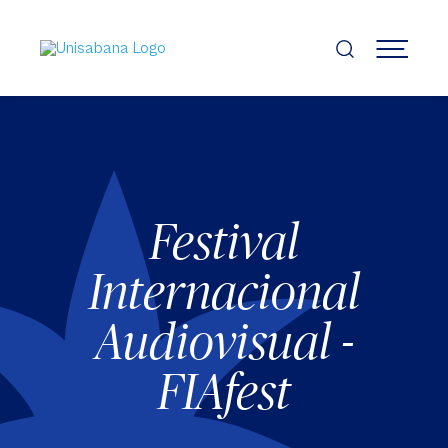
Pasar
al
contenido
MENÚ
principal
Festival
Internacional
Audiovisual -
FIAfest