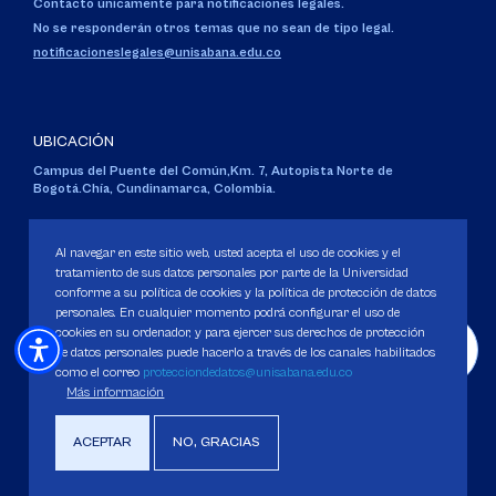
Contacto únicamente para notificaciones legales.
No se responderán otros temas que no sean de tipo legal.
notificacioneslegales@unisabana.edu.co
UBICACIÓN
Campus del Puente del Común,
Km. 7, Autopista Norte de
Bogotá.
Chía, Cundinamarca, Colombia.
Código SNIES 1711
Personería Jurídica:
Resolución 130 del 14 de enero de 1980
.
Al navegar en este sitio web, usted acepta el uso de cookies y el
Ministerio de Educación Nacional.
tratamiento de sus datos personales por parte de la Universidad
conforme a su política de cookies y la política de protección de datos
personales. En cualquier momento podrá configurar el uso de
cookies en su ordenador, y para ejercer sus derechos de protección
de datos personales puede hacerlo a través de los canales habilitados
como el correo
protecciondedatos@unisabana.edu.co
Política de Protección de datos
Más información
Política de Cookies
Derechos Pecuniarios
ACEPTAR
NO, GRACIAS
Copyright 2025 Universidad de La Sabana. Todos los derechos Reservados.