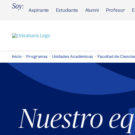
Pasar
Soy:
al
Aspirante
Estudiante
Alumni
Profesor
E
contenido
principal
Inicio
Programas
Unidades Académicas
Facultad de Ciencias
Nuestro e