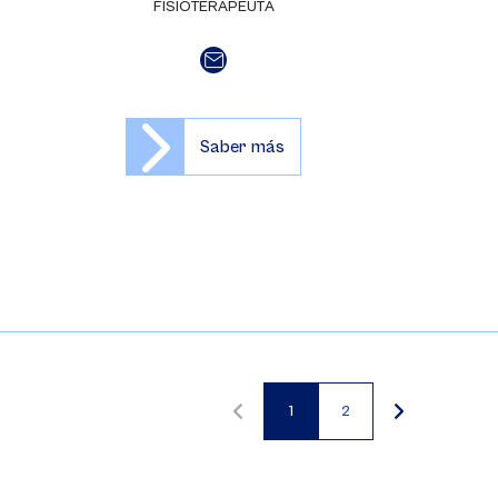
FISIOTERAPEUTA
Saber más
1
2
Página
Página
actual