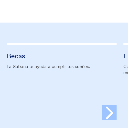
Becas
F
La Sabana te ayuda a cumplir tus sueños.
Co
ma