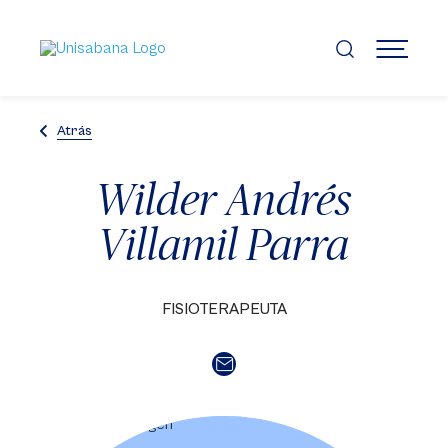
Pasar
al
contenido
MENÚ
principal
Atrás
Wilder Andrés
Villamil Parra
FISIOTERAPEUTA