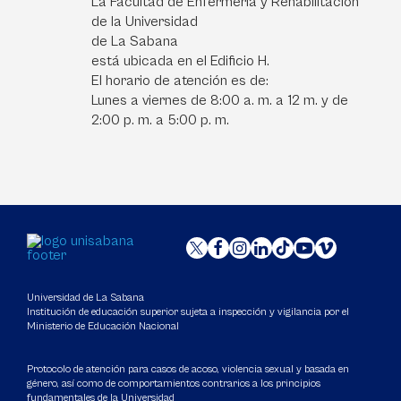
La Facultad de Enfermería y Rehabilitación
de la Universidad
de La Sabana
está ubicada en el Edificio H.
El horario de atención es de:
Lunes a viernes de 8:00 a. m. a 12 m. y de
2:00 p. m. a 5:00 p. m.
Universidad de La Sabana
Institución de educación superior sujeta a inspección y vigilancia por el
Ministerio de Educación Nacional
Protocolo de atención para casos de acoso, violencia sexual y basada en
género, así como de comportamientos contrarios a los principios
fundamentales de la Universidad