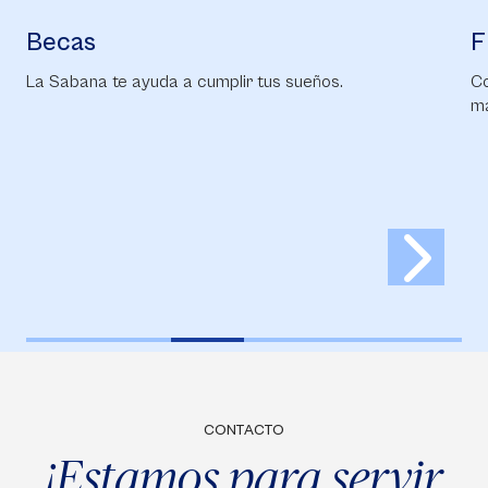
Becas
F
La Sabana te ayuda a cumplir tus sueños.
Co
ma
CONTACTO
¡Estamos para servir