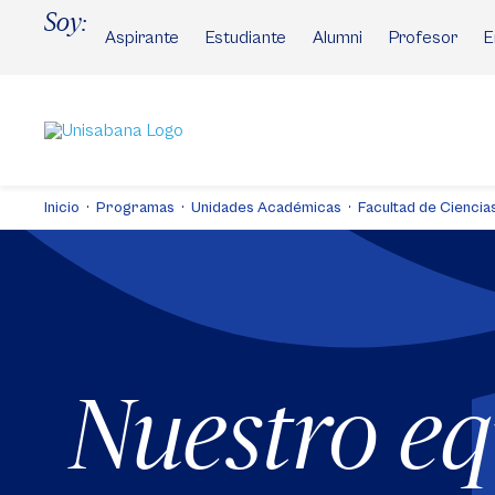
Pasar
Soy:
al
Aspirante
Estudiante
Alumni
Profesor
E
contenido
principal
Inicio
Programas
Unidades Académicas
Facultad de Ciencias
Nuestro e