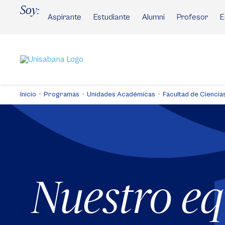
Pasar
Soy:
al
Aspirante
Estudiante
Alumni
Profesor
E
contenido
principal
Inicio
Programas
Unidades Académicas
Facultad de Ciencias
Nuestro e