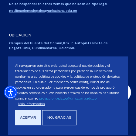
No se responderán otros temas que no sean de tipo legal.
notificacioneslegales@unisabana.edu.co
UBICACIÓN
Campus del Puente del Común,
Km. 7, Autopista Norte de
Bogotá.
Chía, Cundinamarca, Colombia.
Código SNIES 1711
Personería Jurídica:
Resolución 130 del 14 de enero de 1980
.
Al navegar en este sitio web, usted acepta el uso de cookies y el
Ministerio de Educación Nacional.
tratamiento de sus datos personales por parte de la Universidad
conforme a su política de cookies y la política de protección de datos
personales. En cualquier momento podrá configurar el uso de
cookies en su ordenador, y para ejercer sus derechos de protección
de datos personales puede hacerlo a través de los canales habilitados
como el correo
protecciondedatos@unisabana.edu.co
Política de Protección de datos
Más información
Política de Cookies
Derechos Pecuniarios
ACEPTAR
NO, GRACIAS
Copyright 2025 Universidad de La Sabana. Todos los derechos Reservados.