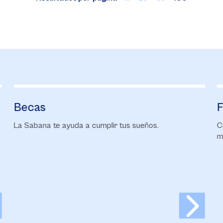
Becas
F
La Sabana te ayuda a cumplir tus sueños.
Co
ma