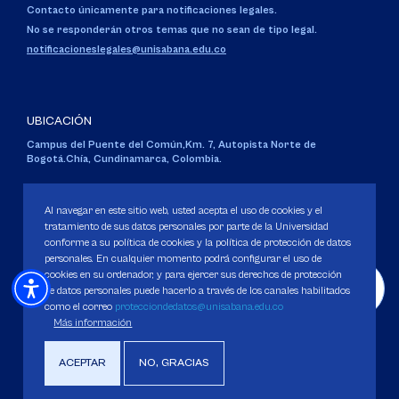
Contacto únicamente para notificaciones legales.
No se responderán otros temas que no sean de tipo legal.
notificacioneslegales@unisabana.edu.co
UBICACIÓN
Campus del Puente del Común,
Km. 7, Autopista Norte de
Bogotá.
Chía, Cundinamarca, Colombia.
Código SNIES 1711
Personería Jurídica:
Resolución 130 del 14 de enero de 1980
.
Al navegar en este sitio web, usted acepta el uso de cookies y el
Ministerio de Educación Nacional.
tratamiento de sus datos personales por parte de la Universidad
conforme a su política de cookies y la política de protección de datos
personales. En cualquier momento podrá configurar el uso de
cookies en su ordenador, y para ejercer sus derechos de protección
de datos personales puede hacerlo a través de los canales habilitados
como el correo
protecciondedatos@unisabana.edu.co
Política de Protección de datos
Más información
Política de Cookies
Derechos Pecuniarios
ACEPTAR
NO, GRACIAS
Copyright 2025 Universidad de La Sabana. Todos los derechos Reservados.