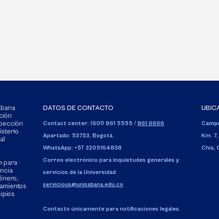
Sabana
DATOS DE CONTACTO
UBIC
ción
spección
Contact center: (601) 861 5555
/
861 6666
Campu
isterio
Apartado: 53753, Bogotá.
Km. 7,
al
WhatsApp: +57 3205164838
Chía,
Correo electrónico para inquietudes generales y
n para
encia
servicios de la Universidad
énero,
servicious@unisabana.edu.co
tamientos
cipios
Contacto únicamente para notificaciones legales.