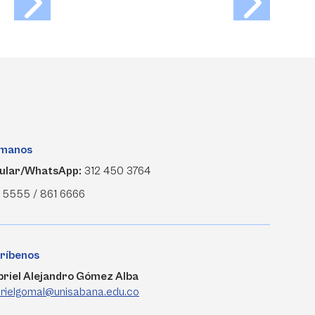
ámanos
ular/WhatsApp:
312 450 3764
 5555 / 861 6666
ríbenos
riel Alejandro Gómez Alba
rielgomal@unisabana.edu.co