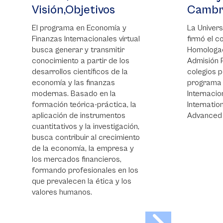
Visión,Objetivos
Cambrid
El programa en Economía y
La Universid
Finanzas Internacionales virtual
firmó el conv
busca generar y transmitir
Homologación
conocimiento a partir de los
Admisión Pref
desarrollos científicos de la
colegios pert
economía y las finanzas
programa de 
modernas. Basado en la
Internacional
formación teórica-práctica, la
International 
aplicación de instrumentos
Advanced Pla
cuantitativos y la investigación,
busca contribuir al crecimiento
de la economía, la empresa y
los mercados financieros,
formando profesionales en los
que prevalecen la ética y los
valores humanos.