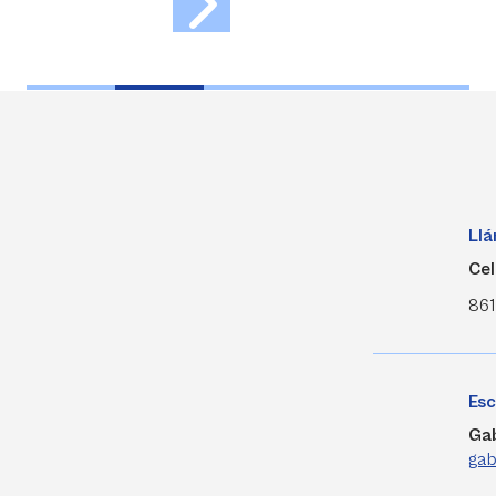
Ll
Cel
861
Esc
Gab
gab