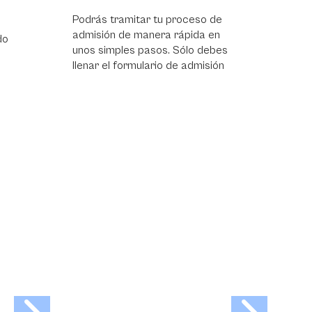
Podrás tramitar tu proceso de
Podrás 
admisión de manera rápida en
admisió
unos simples pasos. Sólo debes
unos si
llenar el formulario de admisión
llenar e
reunir 
docume
legaliza
presenta
eres ad
hará de