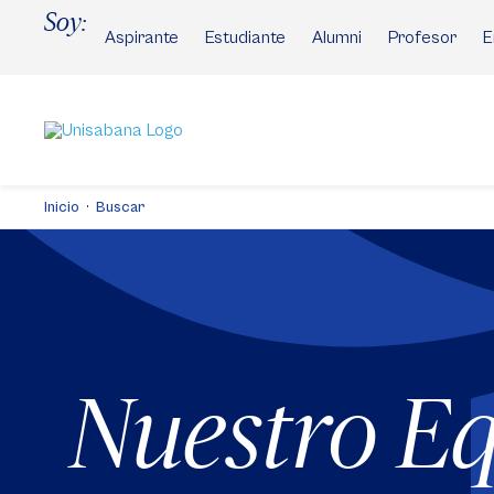
Pasar
Soy:
al
Aspirante
Estudiante
Alumni
Profesor
E
contenido
principal
Inicio
Buscar
Nuestro E