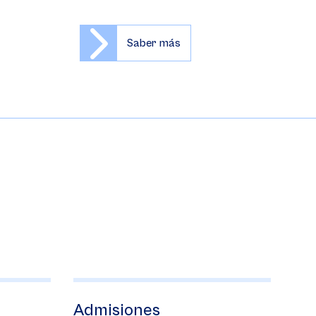
Saber más
Admisiones
Prog