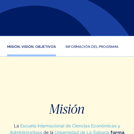
MISIÓN, VISIÓN, OBJETIVOS
INFORMACIÓN DEL PROGRAMA
EC
Misión
La
Escuela Internacional de Ciencias Económicas y
Administrativas
de la
Universidad de La Sabana
forma