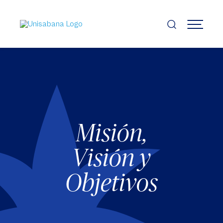
Pasar
al
contenido
MENÚ
principal
Misión,
Visión y
Objetivos