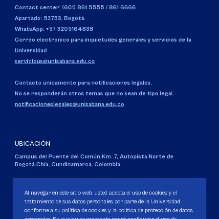
Contact center: (601) 861 5555
/
861 6666
Apartado: 53753, Bogotá.
WhatsApp: +57 3205164838
Correo electrónico para inquietudes generales y servicios de la
Universidad
servicious@unisabana.edu.co
Contacto únicamente para notificaciones legales.
No se responderán otros temas que no sean de tipo legal.
notificacioneslegales@unisabana.edu.co
UBICACIÓN
Campus del Puente del Común,
Km. 7, Autopista Norte de
Bogotá.
Chía, Cundinamarca, Colombia.
Código SNIES 1711
Personería Jurídica:
Resolución 130 del 14 de enero de 1980
.
Al navegar en este sitio web, usted acepta el uso de cookies y el
Ministerio de Educación Nacional.
tratamiento de sus datos personales por parte de la Universidad
conforme a su política de cookies y la política de protección de datos