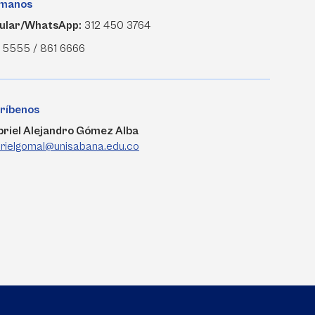
ámanos
ular/WhatsApp:
312 450 3764
 5555 / 861 6666
ríbenos
riel Alejandro Gómez Alba
rielgomal@unisabana.edu.co