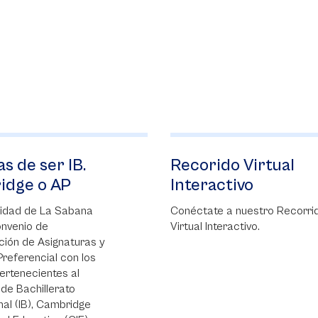
Recorido Virtual
Admisio
Interactivo
Podrás tramit
admisión de 
Conéctate a nuestro Recorrido
unos simples 
Virtual Interactivo.
llenar el form