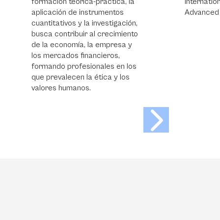
ráctica, la
International Education (CIE) y
rumentos
Advanced Placement (AP).
nvestigación,
 crecimiento
 empresa y
ieros,
ales en los
tica y los