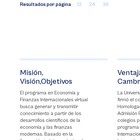
Resultados por página
12
24
36
Ventajas de ser IB.
vos
Cambridge o AP
nomía y
La Universidad de La Sabana
ales virtual
firmó el convenio de
nsmitir
Homologación de Asignaturas y
ir de los
Admisión Preferencial con los
cos de la
colegios pertenecientes al
anzas
programa de Bachillerato
en la
Internacional (IB), Cambridge