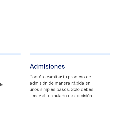
nes
Programas
ar tu proceso de
Podrás tramitar tu proceso de
manera rápida en
admisión de manera rápida en
pasos. Sólo debes
unos simples pasos. Sólo debes
ulario de admisión
llenar el formulario de admisión,
reunir y presentar los
documentos necesarios para
legalizar tu inscripción;
presentar la entrevista y listo. Si
eres admitido tu matrícula se