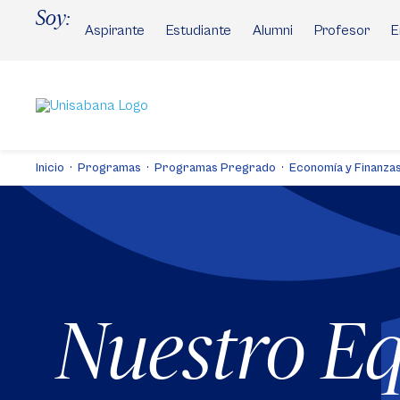
Pasar
Soy:
al
Aspirante
Estudiante
Alumni
Profesor
E
contenido
principal
Inicio
Programas
Programas Pregrado
Economía y Finanzas
Nuestro E