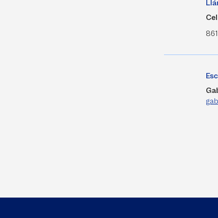
Ll
Cel
861
Esc
Gab
gab