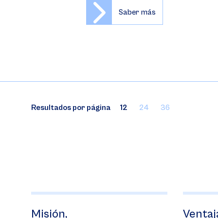
Saber más
Resultados por página
12
24
36
Misión,
Ventajas de s