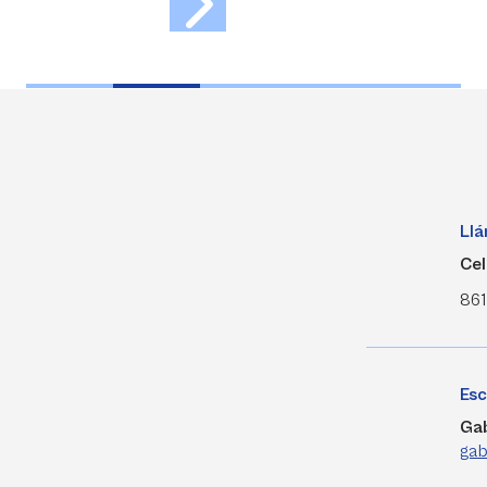
Ll
Cel
861
Esc
Gab
gab