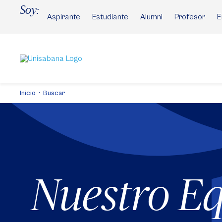
Pasar
Soy:
al
Aspirante
Estudiante
Alumni
Profesor
E
contenido
principal
Inicio
Buscar
Nuestro E