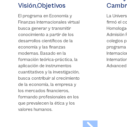
Visión,Objetivos
Cambridge o
El programa en Economía y
La Universidad de 
Finanzas Internacionales virtual
firmó el convenio de
busca generar y transmitir
Homologación de As
conocimiento a partir de los
Admisión Preferenci
desarrollos científicos de la
colegios pertenecie
economía y las finanzas
programa de Bachil
modernas. Basado en la
Internacional (IB), 
formación teórica-práctica, la
International Educat
aplicación de instrumentos
Advanced Placement
cuantitativos y la investigación,
busca contribuir al crecimiento
de la economía, la empresa y
los mercados financieros,
formando profesionales en los
que prevalecen la ética y los
valores humanos.