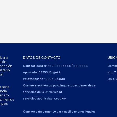
Sabana
DATOS DE CONTACTO
UBIC
ción
spección
Contact center: (601) 861 5555
/
861 6666
Campu
isterio
Apartado: 53753, Bogotá.
Km. 7,
al
WhatsApp: +57 3205164838
Chía,
Correo electrónico para inquietudes generales y
n para
encia
servicios de la Universidad
énero,
servicious@unisabana.edu.co
tamientos
cipios
Contacto únicamente para notificaciones legales.