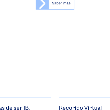
Saber más
er IB.
Recorido Virtual