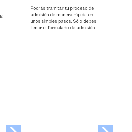
Podrás tramitar tu proceso de
Podrás tramit
admisión de manera rápida en
admisión de m
unos simples pasos. Sólo debes
unos simples 
llenar el formulario de admisión
llenar el formu
reunir y prese
documentos n
legalizar tu in
presentar la en
eres admitido 
hará de manera