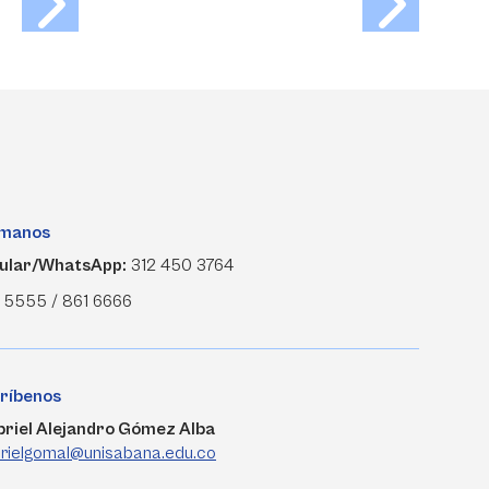
ámanos
ular/WhatsApp:
312 450 3764
 5555 / 861 6666
ríbenos
riel Alejandro Gómez Alba
rielgomal@unisabana.edu.co