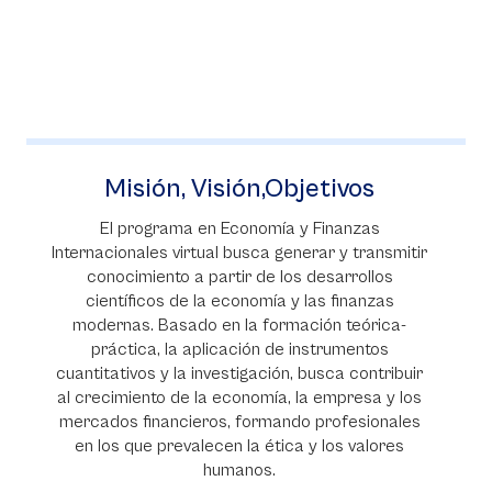
jetivos
Ventajas de ser IB. Ca
AP
y Finanzas
erar y transmitir
La Universidad de La Sabana firmó e
s desarrollos
Homologación de Asignaturas y
 las finanzas
Preferencial con los colegios pert
ación teórica-
programa de Bachillerato Internac
instrumentos
Cambridge International Educati
 busca contribuir
Advanced Placement (AP
la empresa y los
o profesionales
 y los valores