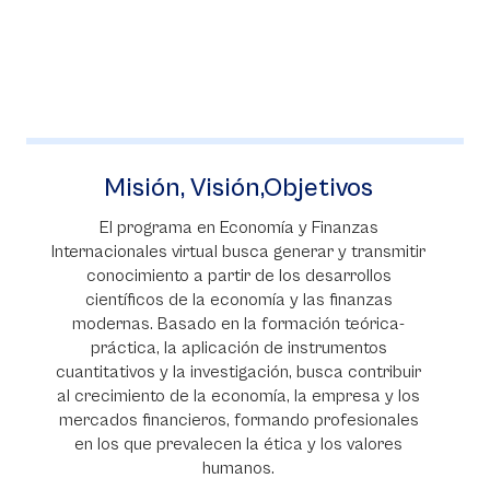
jetivos
Ventajas de ser IB. Ca
AP
y Finanzas
erar y transmitir
La Universidad de La Sabana firmó e
s desarrollos
Homologación de Asignaturas y
 las finanzas
Preferencial con los colegios pert
ación teórica-
programa de Bachillerato Internac
instrumentos
Cambridge International Educati
 busca contribuir
Advanced Placement (AP
la empresa y los
o profesionales
 y los valores