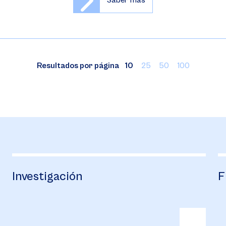
Saber más
Resultados por página
10
25
50
100
Investigación
F