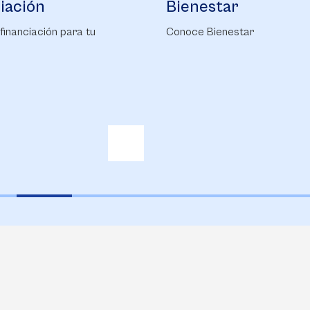
tar
Campus Life
enestar
Conoce nuestro Campus Life