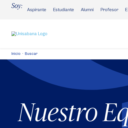
Pasar
Soy:
al
Aspirante
Estudiante
Alumni
Profesor
E
contenido
principal
Inicio
Buscar
Nuestro E