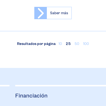
Saber más
Resultados por página
10
25
50
100
Financiación
B