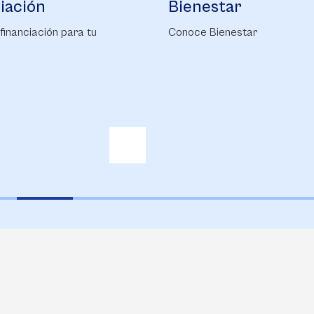
tar
Campus Life
enestar
Conoce nuestro Campus Life