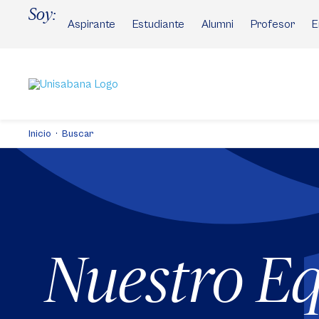
Pasar
Soy:
al
Aspirante
Estudiante
Alumni
Profesor
E
contenido
principal
Inicio
Buscar
Nuestro E