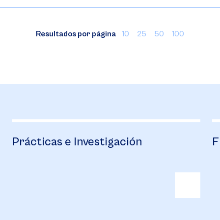
Resultados por página
10
25
50
100
Prácticas e Investigación
Fin