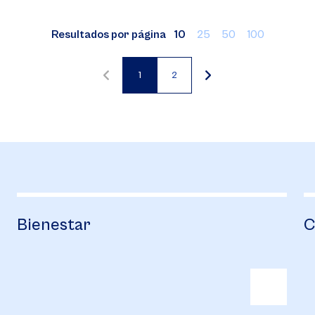
Resultados por página
10
25
50
100
1
2
Página
Página
actual
Bienestar
C