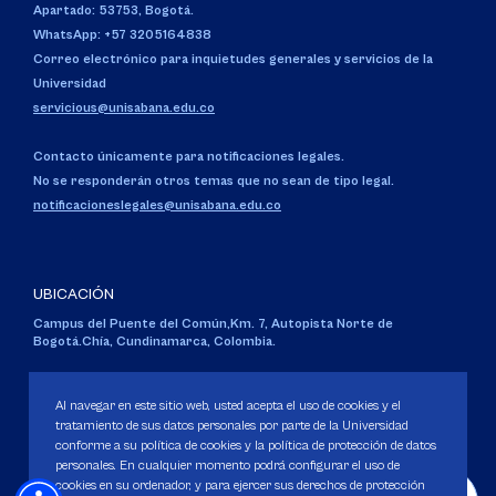
Apartado: 53753, Bogotá.
WhatsApp: +57 3205164838
Correo electrónico para inquietudes generales y servicios de la
Universidad
servicious@unisabana.edu.co
Contacto únicamente para notificaciones legales.
No se responderán otros temas que no sean de tipo legal.
notificacioneslegales@unisabana.edu.co
UBICACIÓN
Campus del Puente del Común,
Km. 7, Autopista Norte de
Bogotá.
Chía, Cundinamarca, Colombia.
Código SNIES 1711
Personería Jurídica:
Resolución 130 del 14 de enero de 1980
.
Al navegar en este sitio web, usted acepta el uso de cookies y el
Ministerio de Educación Nacional.
tratamiento de sus datos personales por parte de la Universidad
conforme a su política de cookies y la política de protección de datos
personales. En cualquier momento podrá configurar el uso de
cookies en su ordenador, y para ejercer sus derechos de protección