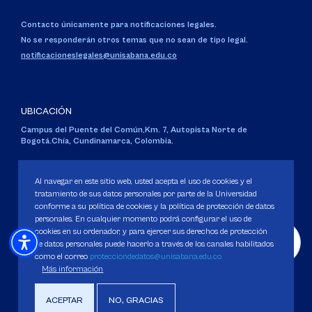
Contacto únicamente para notificaciones legales.
No se responderán otros temas que no sean de tipo legal.
notificacioneslegales@unisabana.edu.co
UBICACIÓN
Campus del Puente del Común,
Km. 7, Autopista Norte de
Bogotá.
Chía, Cundinamarca, Colombia.
Código SNIES 1711
Personería Jurídica:
Resolución 130 del 14 de enero de 1980
.
Al navegar en este sitio web, usted acepta el uso de cookies y el
Ministerio de Educación Nacional.
tratamiento de sus datos personales por parte de la Universidad
conforme a su política de cookies y la política de protección de datos
personales. En cualquier momento podrá configurar el uso de
cookies en su ordenador, y para ejercer sus derechos de protección
de datos personales puede hacerlo a través de los canales habilitados
como el correo
protecciondedatos@unisabana.edu.co
Política de Protección de datos
Más información
Política de Cookies
Derechos Pecuniarios
ACEPTAR
NO, GRACIAS