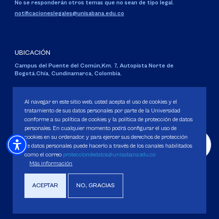
No se responderán otros temas que no sean de tipo legal.
notificacioneslegales@unisabana.edu.co
UBICACIÓN
Campus del Puente del Común,
Km. 7, Autopista Norte de
Bogotá.
Chía, Cundinamarca, Colombia.
Código SNIES 1711
Personería Jurídica:
Resolución 130 del 14 de enero de 1980
.
Al navegar en este sitio web, usted acepta el uso de cookies y el
Ministerio de Educación Nacional.
tratamiento de sus datos personales por parte de la Universidad
conforme a su política de cookies y la política de protección de datos
personales. En cualquier momento podrá configurar el uso de
cookies en su ordenador, y para ejercer sus derechos de protección
de datos personales puede hacerlo a través de los canales habilitados
como el correo
protecciondedatos@unisabana.edu.co
Política de Protección de datos
Más información
Política de Cookies
Derechos Pecuniarios
ACEPTAR
NO, GRACIAS
Copyright 2025 Universidad de La Sabana. Todos los derechos Reservados.