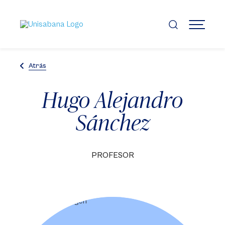
Pasar
al
contenido
MENÚ
principal
Atrás
Hugo Alejandro
Sánchez
PROFESOR