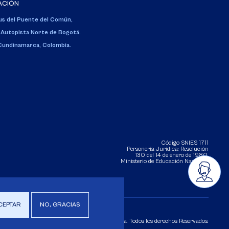
ACIÓN
s del Puente del Común,
 Autopista Norte de Bogotá.
 Cundinamarca, Colombia.
Código SNIES 1711
Personería Jurídica:
Resolución
130 del 14 de enero de 1980
.
Ministerio de Educación Nacional.
CEPTAR
NO, GRACIAS
Copyright 2025 Universidad de La Sabana. Todos los derechos Reservados.