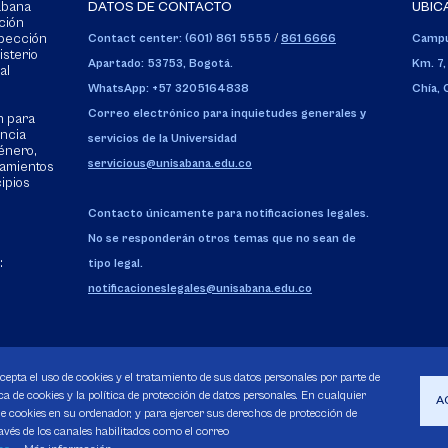
Sabana
DATOS DE CONTACTO
UBIC
ción
spección
Contact center: (601) 861 5555
/
861 6666
Campu
isterio
Apartado: 53753, Bogotá.
Km. 7,
al
WhatsApp: +57 3205164838
Chía,
Correo electrónico para inquietudes generales y
n para
encia
servicios de la Universidad
énero,
servicious@unisabana.edu.co
tamientos
cipios
Contacto únicamente para notificaciones legales.
No se responderán otros temas que no sean de
:
tipo legal.
notificacioneslegales@unisabana.edu.co
acepta el uso de cookies y el tratamiento de sus datos personales por parte de
a de cookies y la política de protección de datos personales. En cualquier
A
 cookies en su ordenador, y para ejercer sus derechos de protección de
avés de los canales habilitados como el correo
Pecuniarios