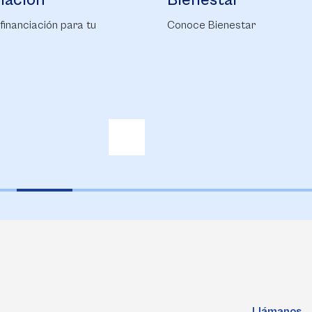
star
Campus Life
Bienestar
Conoce nuestro Campus Li
Llámanos