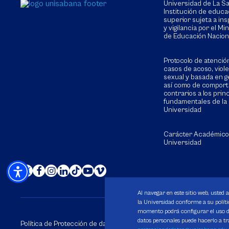
Universidad de La 
Institución de educa
superior sujeta a in
y vigilancia por el Min
de Educación Nacion
Protocolo de atenció
casos de acoso, viol
sexual y basada en g
así como de compor
contrarios a los prin
fundamentales de la
Universidad
Carácter Académico
Universidad
Al navegar en este sitio web, usted 
la Universidad conforme a su polític
momento podrá configurar el uso de
datos personales puede hacerlo a tr
Política de Protección de datos
Política de Cookies
Derechos 