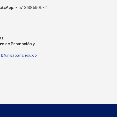
atsApp:
+ 57 3138590572
as
ra de Promoción y
as1@unisabana.edu.co