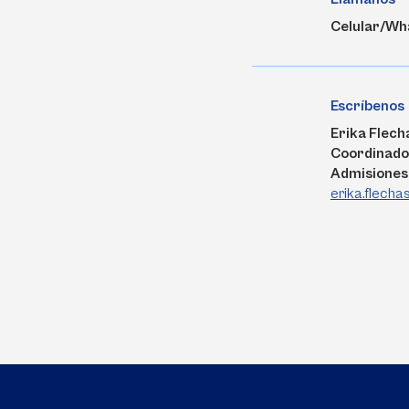
Celular/Wh
Escríbenos
Erika Flech
Coordinado
Admisiones
erika.flech