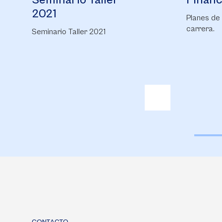
Financiación
Biene
Planes de financiación para tu
Conoce 
carrera.