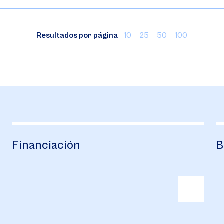
Resultados por página
10
25
50
100
Financiación
B