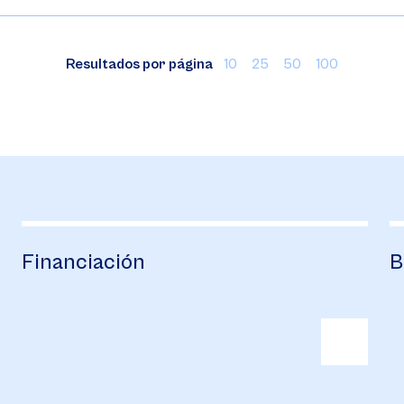
Resultados por página
10
25
50
100
Financiación
B