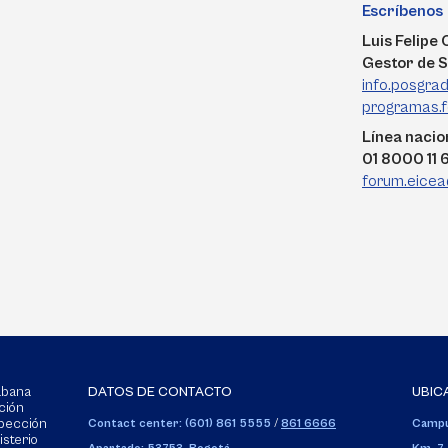
Escríbenos
Luis Felipe
Gestor de S
info.posgra
programas.
Línea nacio
01 8000 11
forum.eicea
Sabana
DATOS DE CONTACTO
UBIC
ción
spección
Contact center: (601) 861 5555
/
861 6666
Campu
isterio