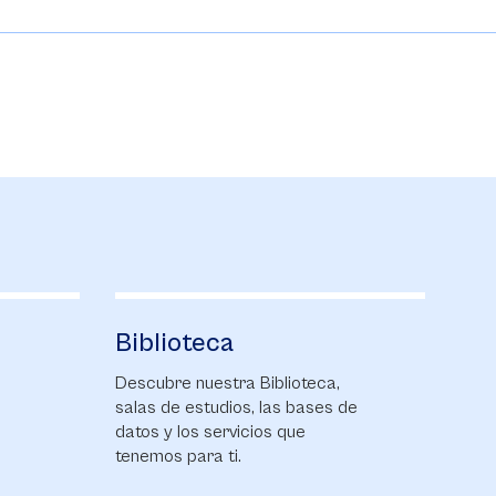
Biblioteca
Al
s
Descubre nuestra Biblioteca,
Enté
salas de estudios, las bases de
nove
datos y los servicios que
comu
tenemos para ti.