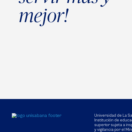
mejor!
Universidad de La 
Institución de educa
superior sujeta a in
y vigilancia por el Min