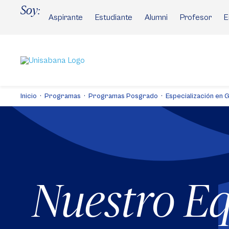
Pasar
Soy:
al
Aspirante
Estudiante
Alumni
Profesor
E
contenido
principal
Inicio
Programas
Programas Posgrado
Especialización en 
Nuestro E