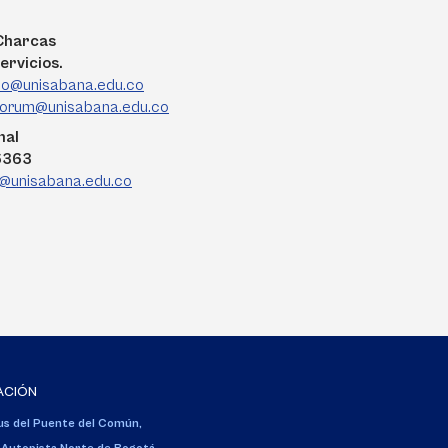
 Charcas
ervicios.
do@unisabana.edu.co
forum@unisabana.edu.co
nal
 6363
@unisabana.edu.co
ACIÓN
s del Puente del Común,