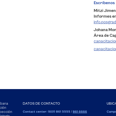
Escríbenos
Mitzi Jimen
Informes e
info.posgra
Johana Mo
Área de Ca
capacitaci
capacitacio
Sabana
DATOS DE CONTACTO
UBIC
ción
spección
Contact center: (601) 861 5555
/
861 6666
Campu