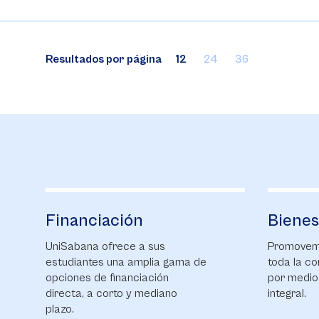
Resultados por página
12
24
36
Bienestar
Campu
Promovemos el bienestar de
Explora n
toda la comunidad universitaria
diferentes
por medio de una formación
que podrá
integral.