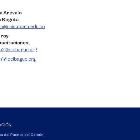
a Arévalo
n Bogotá
do@unisabana.edu.co
nroy
pacitaciones.
on2@ccibague.org
n1@ccibague.org
ACIÓN
s del Puente del Común,