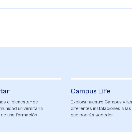
s Life
Biblioteca
uestro Campus y las
Descubre nuestra Biblioteca,
 instalaciones a las
salas de estudios, las bases 
s acceder.
datos y los servicios que
tenemos para ti.