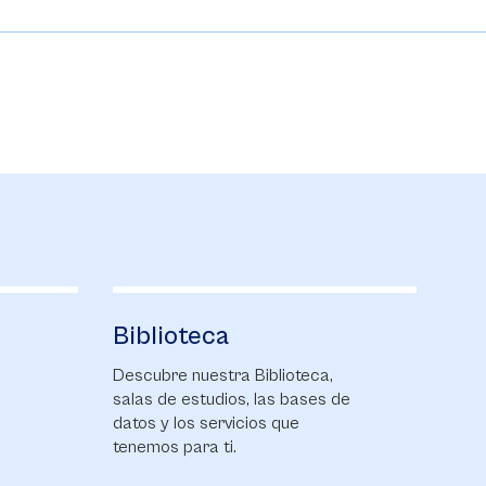
Alumni Sabana
Mi
Entérate de las últimas
Cono
de
novedades para nuestra
Espe
comunidad de graduados.