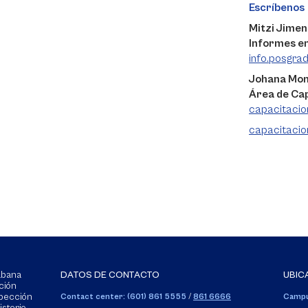
Escríbenos
Mitzi Jimen
Informes e
info.posgra
Johana Mo
Área de Ca
capacitaci
capacitacio
Sabana
DATOS DE CONTACTO
UBIC
ción
spección
Contact center: (601) 861 5555
/
861 6666
Campu