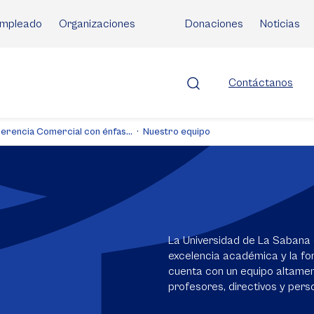
mpleado
Organizaciones
Donaciones
Noticias
Contáctanos
Gerencia Comercial con énfas...
Nuestro equipo
La Universidad de La Sabana 
excelencia académica y la for
cuenta con un equipo altame
profesores, directivos y perso