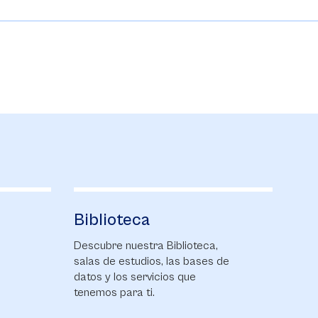
Biblioteca
Al
s
Descubre nuestra Biblioteca,
Enté
salas de estudios, las bases de
nove
datos y los servicios que
comu
tenemos para ti.