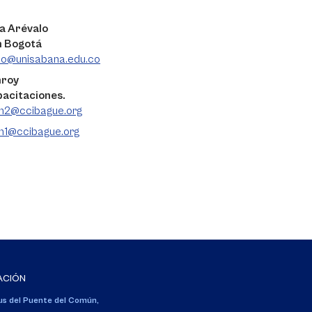
a Arévalo
n Bogotá
do@unisabana.edu.co
nroy
pacitaciones.
on2@ccibague.org
n1@ccibague.org
ACIÓN
s del Puente del Común,