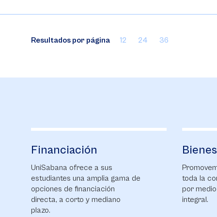
Resultados por página
12
24
36
Financiación
Bienes
UniSabana ofrece a sus
Promovemo
estudiantes una amplia gama de
toda la co
opciones de financiación
por medio
directa, a corto y mediano
integral.
plazo.