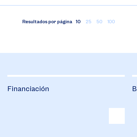
Resultados por página
10
25
50
100
Financiación
B