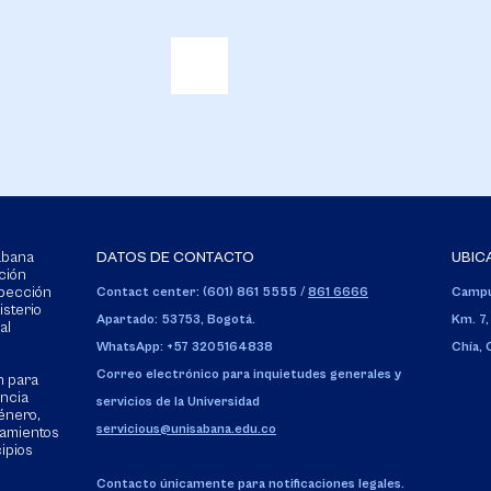
Sabana
DATOS DE CONTACTO
UBIC
ción
spección
Contact center: (601) 861 5555
/
861 6666
Campu
isterio
Apartado: 53753, Bogotá.
Km. 7,
al
WhatsApp: +57 3205164838
Chía,
Correo electrónico para inquietudes generales y
n para
encia
servicios de la Universidad
énero,
servicious@unisabana.edu.co
tamientos
cipios
Contacto únicamente para notificaciones legales.