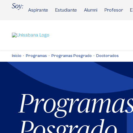
Pasar
Soy:
al
Aspirante
Estudiante
Alumni
Profesor
E
contenido
principal
Inicio
Programas
Programas Posgrado
Doctorados
Programa
Posgrado