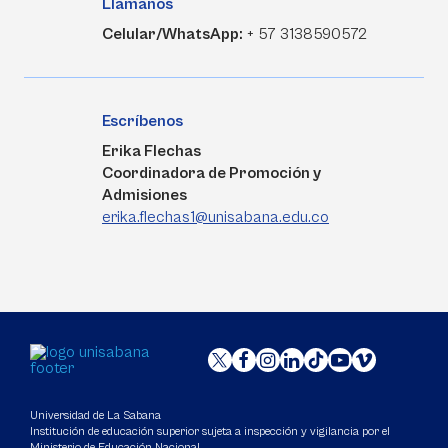
Llámanos
Celular/WhatsApp:
+ 57 3138590572
Escríbenos
Erika Flechas
Coordinadora de Promoción y
Admisiones
erika.flechas1@unisabana.edu.co
Universidad de La Sabana
Institución de educación superior sujeta a inspección y vigilancia por el
Ministerio de Educación Nacional