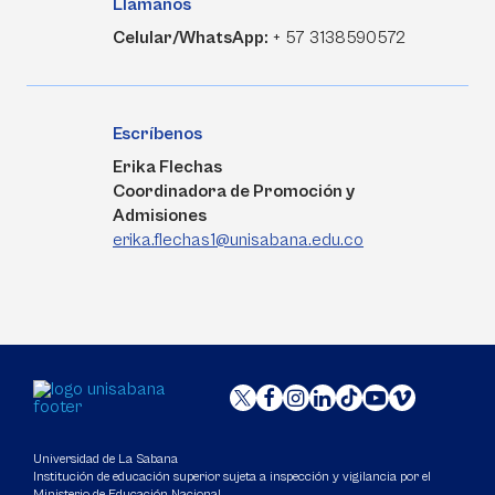
Llámanos
Celular/WhatsApp:
+ 57 3138590572
Escríbenos
Erika Flechas
Coordinadora de Promoción y
Admisiones
erika.flechas1@unisabana.edu.co
Universidad de La Sabana
Institución de educación superior sujeta a inspección y vigilancia por el
Ministerio de Educación Nacional