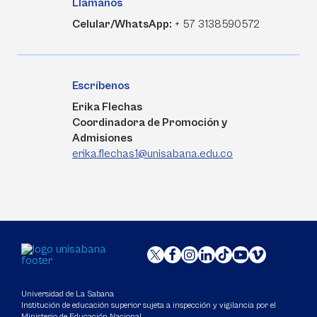
Llámanos
Celular/WhatsApp:
+ 57 3138590572
Escríbenos
Erika Flechas
Coordinadora de Promoción y
Admisiones
erika.flechas1@unisabana.edu.co
Universidad de La Sabana
Institución de educación superior sujeta a inspección y vigilancia por el
Ministerio de Educación Nacional