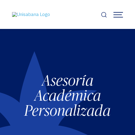
Pasar
al
contenido
MENÚ
principal
Asesoría
Académica
Personalizada