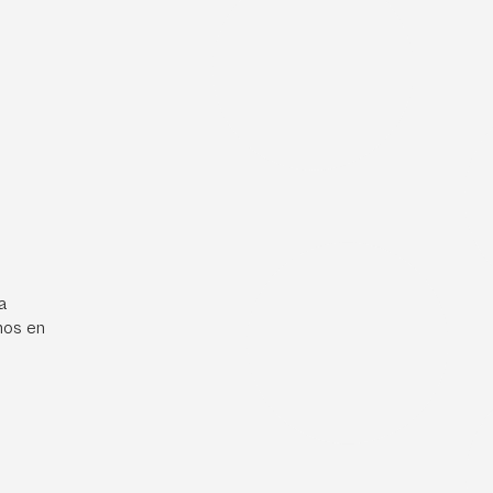
a
mos en