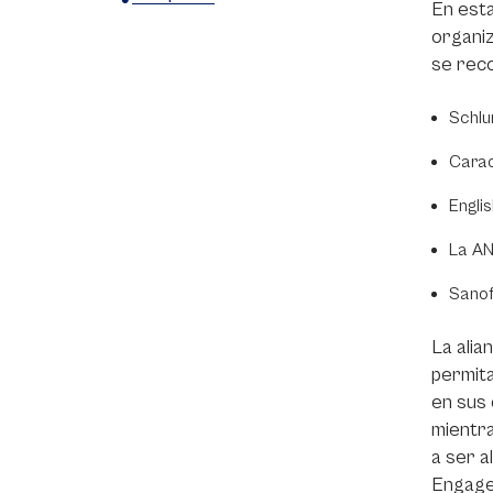
En esta
X
Facebook
WhatsApp
organiz
se reco
Schlu
Carac
Engli
La AN
Sanof
La alia
permita
en sus 
mientr
a ser a
Engag