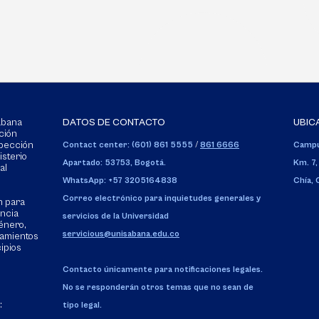
Sabana
DATOS DE CONTACTO
UBIC
ción
spección
Contact center: (601) 861 5555
/
861 6666
Campu
isterio
Apartado: 53753, Bogotá.
Km. 7,
al
WhatsApp: +57 3205164838
Chía,
Correo electrónico para inquietudes generales y
n para
encia
servicios de la Universidad
énero,
servicious@unisabana.edu.co
tamientos
cipios
Contacto únicamente para notificaciones legales.
No se responderán otros temas que no sean de
:
tipo legal.