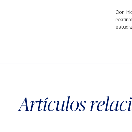
Con ini
reafirm
estudia
Artículos rela