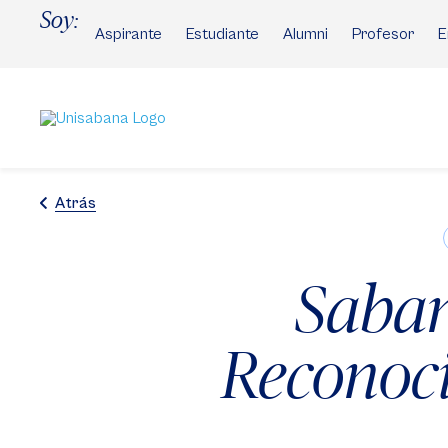
Pasar
Soy:
al
Aspirante
Estudiante
Alumni
Profesor
E
contenido
principal
Atrás
Saban
Reconoc