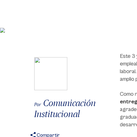
Este 3 
empleab
laboral
amplio 
Como n
Comunicación
entreg
Por
agradec
Institucional
graduad
desarro
Compartir