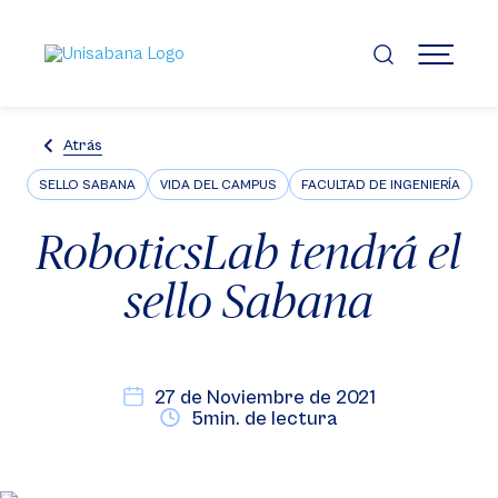
Pasar
al
contenido
MENÚ
principal
Atrás
SELLO SABANA
VIDA DEL CAMPUS
FACULTAD DE INGENIERÍA
RoboticsLab tendrá el
sello Sabana
27 de Noviembre de 2021
5min. de lectura