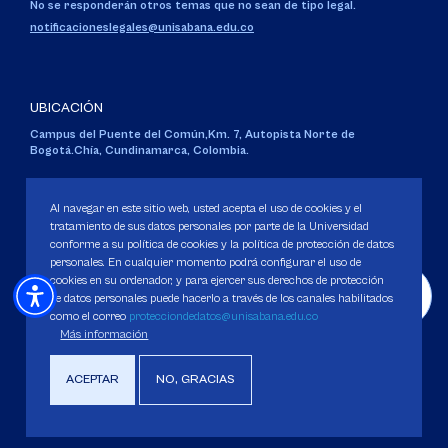
No se responderán otros temas que no sean de tipo legal.
notificacioneslegales@unisabana.edu.co
UBICACIÓN
Campus del Puente del Común,
Km. 7, Autopista Norte de
Bogotá.
Chía, Cundinamarca, Colombia.
Código SNIES 1711
Personería Jurídica:
Resolución 130 del 14 de enero de 1980
.
Al navegar en este sitio web, usted acepta el uso de cookies y el
Ministerio de Educación Nacional.
tratamiento de sus datos personales por parte de la Universidad
conforme a su política de cookies y la política de protección de datos
personales. En cualquier momento podrá configurar el uso de
cookies en su ordenador, y para ejercer sus derechos de protección
de datos personales puede hacerlo a través de los canales habilitados
como el correo
protecciondedatos@unisabana.edu.co
Política de Protección de datos
Más información
Política de Cookies
Derechos Pecuniarios
ACEPTAR
NO, GRACIAS
Copyright 2025 Universidad de La Sabana. Todos los derechos Reservados.