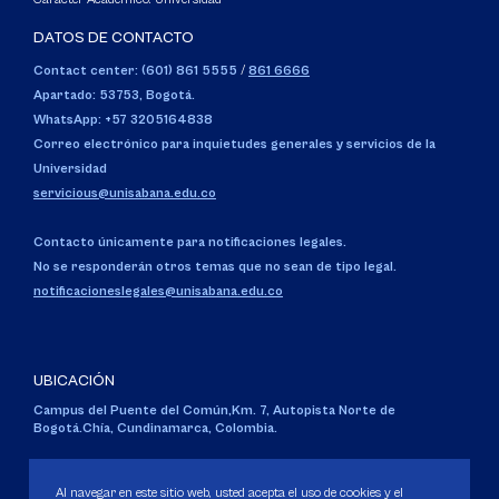
DATOS DE CONTACTO
Contact center: (601) 861 5555
/
861 6666
Apartado: 53753, Bogotá.
WhatsApp: +57 3205164838
Correo electrónico para inquietudes generales y servicios de la
Universidad
servicious@unisabana.edu.co
Contacto únicamente para notificaciones legales.
No se responderán otros temas que no sean de tipo legal.
notificacioneslegales@unisabana.edu.co
UBICACIÓN
Campus del Puente del Común,
Km. 7, Autopista Norte de
Bogotá.
Chía, Cundinamarca, Colombia.
Código SNIES 1711
Personería Jurídica:
Resolución 130 del 14 de enero de 1980
.
Al navegar en este sitio web, usted acepta el uso de cookies y el