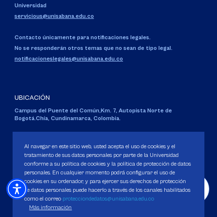
Universidad
servicious@unisabana.edu.co
Contacto únicamente para notificaciones legales.
No se responderán otros temas que no sean de tipo legal.
notificacioneslegales@unisabana.edu.co
UBICACIÓN
Campus del Puente del Común,
Km. 7, Autopista Norte de
Bogotá.
Chía, Cundinamarca, Colombia.
Código SNIES 1711
Personería Jurídica:
Resolución 130 del 14 de enero de 1980
.
Al navegar en este sitio web, usted acepta el uso de cookies y el
Ministerio de Educación Nacional.
tratamiento de sus datos personales por parte de la Universidad
conforme a su política de cookies y la política de protección de datos
personales. En cualquier momento podrá configurar el uso de
cookies en su ordenador, y para ejercer sus derechos de protección
de datos personales puede hacerlo a través de los canales habilitados
como el correo
protecciondedatos@unisabana.edu.co
Política de Protección de datos
Más información
Política de Cookies