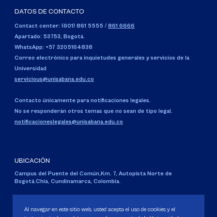
DATOS DE CONTACTO
Contact center: (601) 861 5555
/
861 6666
Apartado: 53753, Bogotá.
WhatsApp: +57 3205164838
Correo electrónico para inquietudes generales y servicios de la
Universidad
servicious@unisabana.edu.co
Contacto únicamente para notificaciones legales.
No se responderán otros temas que no sean de tipo legal.
notificacioneslegales@unisabana.edu.co
UBICACIÓN
Campus del Puente del Común,
Km. 7, Autopista Norte de
Bogotá.
Chía, Cundinamarca, Colombia.
Código SNIES 1711
Personería Jurídica:
Resolución 130 del 14 de enero de 1980
.
Al navegar en este sitio web, usted acepta el uso de cookies y el
Ministerio de Educación Nacional.