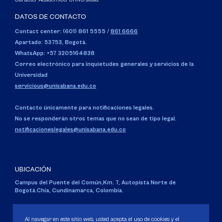
DATOS DE CONTACTO
Contact center: (601) 861 5555
/
861 6666
Apartado: 53753, Bogotá.
WhatsApp: +57 3205164838
Correo electrónico para inquietudes generales y servicios de la
Universidad
servicious@unisabana.edu.co
Contacto únicamente para notificaciones legales.
No se responderán otros temas que no sean de tipo legal.
notificacioneslegales@unisabana.edu.co
UBICACIÓN
Campus del Puente del Común,
Km. 7, Autopista Norte de
Bogotá.
Chía, Cundinamarca, Colombia.
Código SNIES 1711
Personería Jurídica:
Resolución 130 del 14 de enero de 1980
.
Al navegar en este sitio web, usted acepta el uso de cookies y el