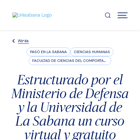
Pasar
al
contenido
MENÚ
principal
Atrás
PASÓ EN LA SABANA
CIENCIAS HUMANAS
FACULTAD DE CIENCIAS DEL COMPORTAMIENTO
Estructurado por el
Ministerio de Defensa
y la Universidad de
La Sabana un curso
virtual y gratuito