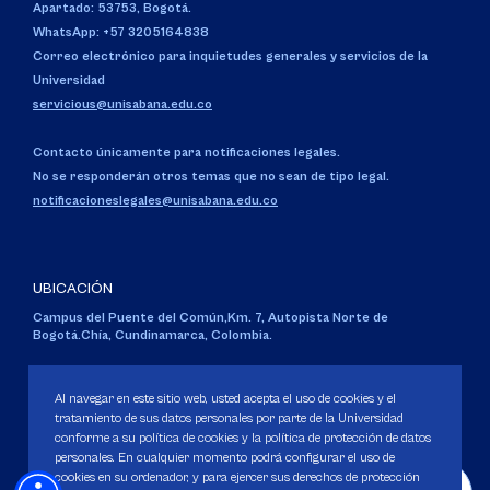
Apartado: 53753, Bogotá.
WhatsApp: +57 3205164838
Correo electrónico para inquietudes generales y servicios de la
Universidad
servicious@unisabana.edu.co
Contacto únicamente para notificaciones legales.
No se responderán otros temas que no sean de tipo legal.
notificacioneslegales@unisabana.edu.co
UBICACIÓN
Campus del Puente del Común,
Km. 7, Autopista Norte de
Bogotá.
Chía, Cundinamarca, Colombia.
Código SNIES 1711
Personería Jurídica:
Resolución 130 del 14 de enero de 1980
.
Al navegar en este sitio web, usted acepta el uso de cookies y el
Ministerio de Educación Nacional.
tratamiento de sus datos personales por parte de la Universidad
conforme a su política de cookies y la política de protección de datos
personales. En cualquier momento podrá configurar el uso de
cookies en su ordenador, y para ejercer sus derechos de protección