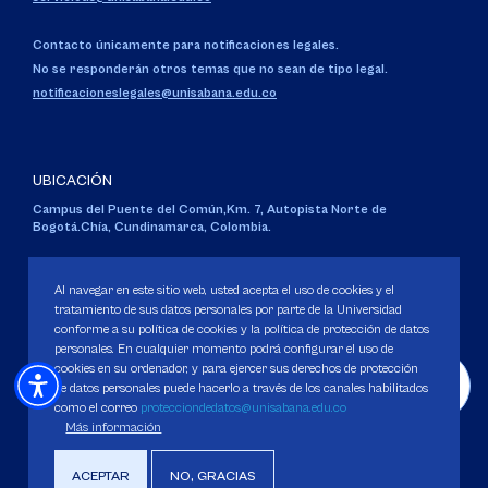
Contacto únicamente para notificaciones legales.
No se responderán otros temas que no sean de tipo legal.
notificacioneslegales@unisabana.edu.co
UBICACIÓN
Campus del Puente del Común,
Km. 7, Autopista Norte de
Bogotá.
Chía, Cundinamarca, Colombia.
Código SNIES 1711
Personería Jurídica:
Resolución 130 del 14 de enero de 1980
.
Al navegar en este sitio web, usted acepta el uso de cookies y el
Ministerio de Educación Nacional.
tratamiento de sus datos personales por parte de la Universidad
conforme a su política de cookies y la política de protección de datos
personales. En cualquier momento podrá configurar el uso de
cookies en su ordenador, y para ejercer sus derechos de protección
de datos personales puede hacerlo a través de los canales habilitados
como el correo
protecciondedatos@unisabana.edu.co
Política de Protección de datos
Más información
Política de Cookies
Derechos Pecuniarios
ACEPTAR
NO, GRACIAS