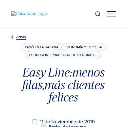
Pasar
al
contenido
MENÚ
principal
Atrás
PASÓ EN LA SABANA
ECONOMÍA Y EMPRESA
ESCUELA INTERNACIONAL DE CIENCIAS ECONÓMICAS Y ADMINISTRATIVAS
Easy Line:menos
filas,más clientes
felices
11 de Noviembre de 2019