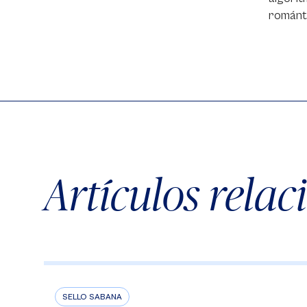
románti
Artículos rela
SELLO SABANA