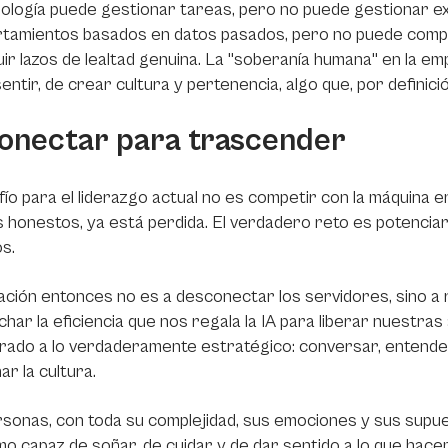
ología puede gestionar tareas, pero no puede gestionar ex
tamientos basados en datos pasados, pero no puede compre
ir lazos de lealtad genuina. La "soberanía humana" en la em
entir, de crear cultura y pertenencia, algo que, por definició
onectar para trascender
fío para el liderazgo actual no es competir con la máquina en
honestos, ya está perdida. El verdadero reto es potencia
s.
tación entonces no es a desconectar los servidores, sino a 
har la eficiencia que nos regala la IA para liberar nuestra
ado a lo verdaderamente estratégico: conversar, entender
ar la cultura.
sonas, con toda su complejidad, sus emociones y sus supues
mo capaz de soñar, de cuidar y de dar sentido a lo que hac