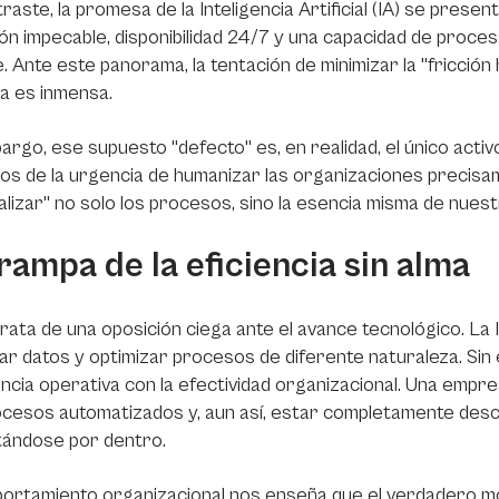
raste, la promesa de la Inteligencia Artificial (IA) se prese
ón impecable, disponibilidad 24/7 y una capacidad de proce
te. Ante este panorama, la tentación de minimizar la "fricció
ca es inmensa.
argo, ese supuesto "defecto" es, en realidad, el único activ
s de la urgencia de humanizar las organizaciones precisa
cializar" no solo los procesos, sino la esencia misma de nue
rampa de la eficiencia sin alma
rata de una oposición ciega ante el avance tecnológico. La
r datos y optimizar procesos de diferente naturaleza. Sin e
iencia operativa con la efectividad organizacional. Una empr
cesos automatizados y, aun así, estar completamente desc
tándose por dentro.
ortamiento organizacional
nos enseña que el verdadero moto