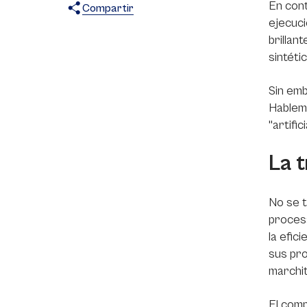
En cont
Compartir
ejecuci
X
Facebook
WhatsApp
brillan
sintéti
Sin emb
Hablemo
"artifi
La t
No se t
procesa
la efic
sus pro
marchi
El
comp