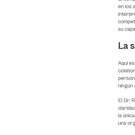
en los 
interpr
compete
su capa
La 
Aquí es
colabor
persona
ningún 
El Dr. 
clarida
la únic
una org