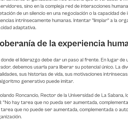
servidores, sino en la compleja red de interacciones humanas. 
etación de un silencio en una negociación o la capacidad de
ncias intrínsecamente humanas. Intentar "limpiar" a la org
cidad adaptativa.
soberanía de la experiencia hum
 donde el liderazgo debe dar un paso al frente. En lugar de u
ador, debemos usarla para liberar su potencial único. La di
lidades, sus historias de vida, sus motivaciones intrínsecas
algoritmo generativo puede imitar.
Rolando Roncancio, Rector de la Universidad de La Sabana, 
d:
"No hay tarea que no pueda ser aumentada, complementad
a tarea que no puede ser aumentada, complementada o autom
anización.