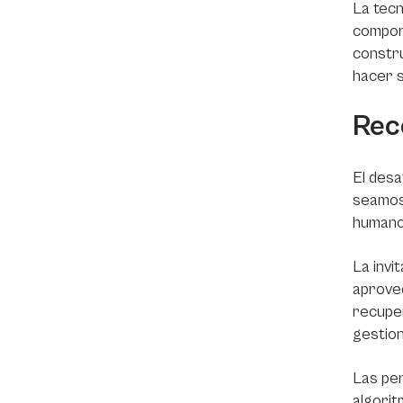
La tecn
compor
constru
hacer s
Rec
El desa
seamos 
humano
La invi
aprovec
recuper
gestion
Las per
algorit