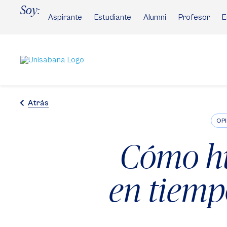
Pasar
Soy:
al
Aspirante
Estudiante
Alumni
Profesor
E
contenido
principal
Atrás
OPI
Cómo hu
en tiempo