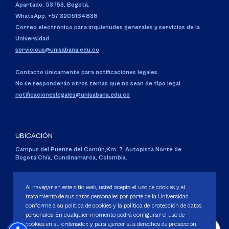
Apartado: 53753, Bogotá.
WhatsApp: +57 3205164838
Correo electrónico para inquietudes generales y servicios de la
Universidad
servicious@unisabana.edu.co
Contacto únicamente para notificaciones legales.
No se responderán otros temas que no sean de tipo legal.
notificacioneslegales@unisabana.edu.co
UBICACIÓN
Campus del Puente del Común,
Km. 7, Autopista Norte de
Bogotá.
Chía, Cundinamarca, Colombia.
Código SNIES 1711
Personería Jurídica:
Resolución 130 del 14 de enero de 1980
.
Al navegar en este sitio web, usted acepta el uso de cookies y el
Ministerio de Educación Nacional.
tratamiento de sus datos personales por parte de la Universidad
conforme a su política de cookies y la política de protección de datos
personales. En cualquier momento podrá configurar el uso de
cookies en su ordenador, y para ejercer sus derechos de protección