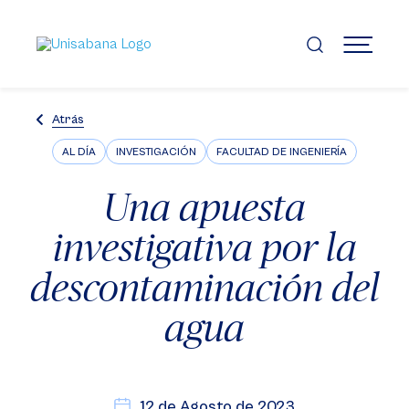
Pasar
al
contenido
MENÚ
principal
Atrás
AL DÍA
INVESTIGACIÓN
FACULTAD DE INGENIERÍA
Una apuesta
investigativa por la
descontaminación del
agua
12 de Agosto de 2023