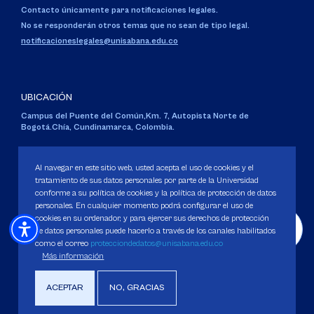
Contacto únicamente para notificaciones legales.
No se responderán otros temas que no sean de tipo legal.
notificacioneslegales@unisabana.edu.co
UBICACIÓN
Campus del Puente del Común,
Km. 7, Autopista Norte de
Bogotá.
Chía, Cundinamarca, Colombia.
Código SNIES 1711
Personería Jurídica:
Resolución 130 del 14 de enero de 1980
.
Al navegar en este sitio web, usted acepta el uso de cookies y el
Ministerio de Educación Nacional.
tratamiento de sus datos personales por parte de la Universidad
conforme a su política de cookies y la política de protección de datos
personales. En cualquier momento podrá configurar el uso de
cookies en su ordenador, y para ejercer sus derechos de protección
de datos personales puede hacerlo a través de los canales habilitados
como el correo
protecciondedatos@unisabana.edu.co
Política de Protección de datos
Más información
Política de Cookies
Derechos Pecuniarios
ACEPTAR
NO, GRACIAS
Copyright 2025 Universidad de La Sabana. Todos los derechos Reservados.